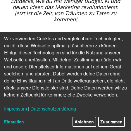
Entdecke, wie du mit weniger Budget, KI und
neuen Ideen das Marketing revolutionierst.
Jetzt ist die Zeit, von Träumen zu Taten zu
kommen!
Die vergangenen Jahre verliefen nach dem Prinzip: „Was ist das
Wir verwenden Cookies und vergleichbare Technologien,
Schlimmste, das wir uns vorstellen können?“ – auch in der
um dir diese Webseite optimal präsentieren zu können.
Internet- und Marketing-Branche. In den Anfangszeiten des
Einige dieser Technologien sind für die Nutzung unserer
öffentlich zugänglichen Internets war es dagegen eher: „Was
Webseite unerlässlich. Mit deiner Zustimmung dürfen wir
möchten wir haben? Können wir uns das bauen?“ Träume waren,
und unsere Dienstleister Informationen auf deinem Gerät
alle Informationen der Welt für alle zugänglich zu machen. Über
speichern und abrufen. Dabei werden deine Daten ohne
Entfernungen hinweg in Kontakt zu bleiben mit Gleichgesinnten –
deine Einwilligung nicht an Dritte weitergegeben, die nicht
in Text, Bild und Video. Diese Träume wurden Wirklichkeit.
direkt unsere Dienstleister sind. Deine Daten werden wir zu
keinem Zeitpunkt für kommerzielle Zwecke verwenden.
Und das ist immer noch möglich: die Welt so zu gestalten, wie wir
sie haben wollen. Dafür braucht es allerdings mehr Mut,
Impressum
|
Datenschutzerklärung
Vorstellungskraft, Engagement und Taten.
Einstellen
Ablehnen
Zustimmen
Weg also von „Twitter ist kaputt“ hin zu „Auf Bluesky kann ich das