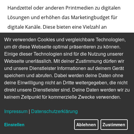
Handzettel oder anderen Printmedien zu digitalen 
Lösungen und erhöhen das Marketingbudget für 
digitale Kanäle. Diese bieten eine Vielzahl an 
Möglichkeiten für das Handelsmarketing, jedoch 
Wir verwenden Cookies und vergleichbare Technologien,
sind die Anforderungen an lokale Händler anders als 
um dir diese Webseite optimal präsentieren zu können.
Einige dieser Technologien sind für die Nutzung unserer
im E-Commerce. So steht der stationäre Handel vor 
Webseite unerlässlich. Mit deiner Zustimmung dürfen wir
der Herausforderung, seine Marketingstrategien an 
und unsere Dienstleister Informationen auf deinem Gerät
die spezifischen lokalen Bedingungen jeder Filiale 
speichern und abrufen. Dabei werden deine Daten ohne
deine Einwilligung nicht an Dritte weitergegeben, die nicht
anzupassen, um die eigene Zielgruppe besonders 
direkt unsere Dienstleister sind. Deine Daten werden wir zu
passend zu erreichen. Die Lösung ist eine 
keinem Zeitpunkt für kommerzielle Zwecke verwenden.
hyperlokale Marketingstrategie, die alle wichtigen 
Impressum
|
Datenschutzerklärung
lokalen Faktoren miteinbezieht  und dafür sorgt, 
dass Händler relevante Angebote an die lokalen 
Einstellen
Ablehnen
Zustimmen
Zielgruppen ausspielen können.