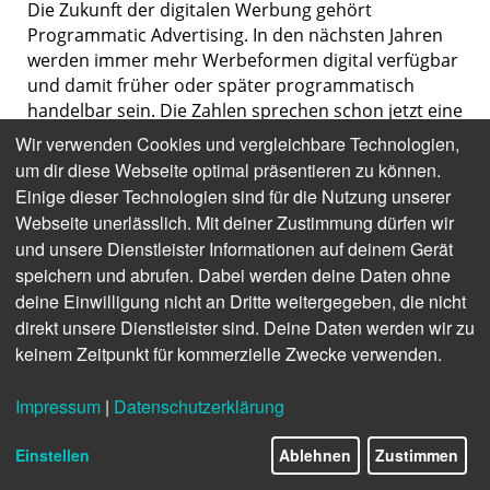
Die Zukunft der digitalen Werbung gehört
Programmatic Advertising. In den nächsten Jahren
werden immer mehr Werbeformen digital verfügbar
und damit früher oder später programmatisch
handelbar sein. Die Zahlen sprechen schon jetzt eine
eindeutige Sprache: Laut BVDW hat die
Wir verwenden Cookies und vergleichbare Technologien,
Werbewirtschaft in Deutschland 2020 allein mit
um dir diese Webseite optimal präsentieren zu können.
programmatischer Display-Werbung 2,75 Milliarden
Einige dieser Technologien sind für die Nutzung unserer
Euro umgesetzt. Zudem erwartet
der Online-
Webseite unerlässlich. Mit deiner Zustimmung dürfen wir
Vermarkterkreis (OVM) für
2022,
dass
und unsere Dienstleister Informationen auf deinem Gerät
programmatische Werbung 70 Prozent vom
speichern und abrufen. Dabei werden deine Daten ohne
gesamten digitalen Advertising in Deutschland
deine Einwilligung nicht an Dritte weitergegeben, die nicht
ausmachen könnte.
direkt unsere Dienstleister sind. Deine Daten werden wir zu
keinem Zeitpunkt für kommerzielle Zwecke verwenden.
Programmatic Advertising beschreibt vereinfacht
ausgedrückt den automatisierten Verkauf von
Impressum
|
Datenschutzerklärung
Werbeplätzen auf verschiedenen digitalen Kanälen,
wobei die Ausspielung personalisiert erfolgt.
Einstellen
Ablehnen
Zustimmen
Programmatic Advertising ist also keine eigene
Werbeform, sondern eine Art der Kaufabwicklung