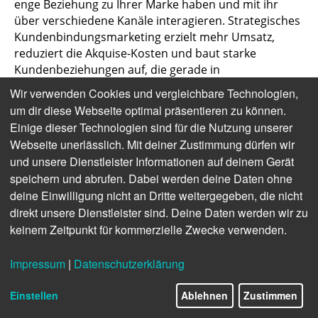
enge Beziehung zu Ihrer Marke haben und mit ihr
über verschiedene Kanäle interagieren. Strategisches
Kundenbindungsmarketing erzielt mehr Umsatz,
reduziert die Akquise-Kosten und baut starke
Kundenbeziehungen auf, die gerade in
wettbewerbsintensiven Branchen Gold wert sind.
Wir verwenden Cookies und vergleichbare Technologien,
um dir diese Webseite optimal präsentieren zu können.
In diesem Beitrag definieren wir Retention Marketing,
Einige dieser Technologien sind für die Nutzung unserer
gehen auf die Vorteile ein, die es Ihnen bietet und
Webseite unerlässlich. Mit deiner Zustimmung dürfen wir
zeigen Ihnen auf welche Retention
und unsere Dienstleister Informationen auf deinem Gerät
Marketingmaßnahmen Sie setzen sollten.
speichern und abrufen. Dabei werden deine Daten ohne
deine Einwilligung nicht an Dritte weitergegeben, die nicht
Was bedeutet Retention Marketing?
direkt unsere Dienstleister sind. Deine Daten werden wir zu
keinem Zeitpunkt für kommerzielle Zwecke verwenden.
Retention Marketing (zu Deutsch:
Kundenbindungsmarketing) beschreibt eine
Impressum
|
Datenschutzerklärung
bestimmte Form des Marketings, die Kundinnen und
Kunden glücklich machen und langfristige
Einstellen
Ablehnen
Zustimmen
Beziehungen zu ihnen aufbauen will. Im Zentrum der