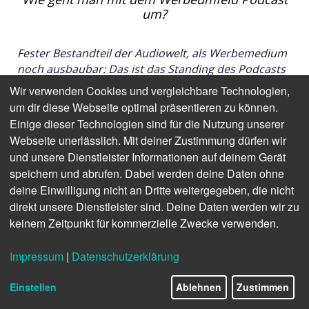
um?
Fester Bestandteil der Audiowelt, als Werbemedium
noch ausbaubar: Das ist das Standing des Podcasts
in der Medienlandschaft. Vier von fünf Deutschen
Wir verwenden Cookies und vergleichbare Technologien,
hören mindestens einmal im Monat
Podcast
,
um dir diese Webseite optimal präsentieren zu können.
Tendenz weiter steigend. Zu weiterhin positiven
Einige dieser Technologien sind für die Nutzung unserer
Prognosen für Nutzung und Erlöswachstum
Webseite unerlässlich. Mit deiner Zustimmung dürfen wir
kommen nun aus den USA Erkenntnisse, wie
und unsere Dienstleister Informationen auf deinem Gerät
wertvoll das Audio-Werbeumfeld ist und wie
speichern und abrufen. Dabei werden deine Daten ohne
sorgsam damit umgegangen werden sollte.
deine Einwilligung nicht an Dritte weitergegeben, die nicht
direkt unsere Dienstleister sind. Deine Daten werden wir zu
keinem Zeitpunkt für kommerzielle Zwecke verwenden.
Für den deutschen Podcast-Markt belegen Studien,
dass sich das Hörmedium beim Publikum fest
Impressum
|
Datenschutzerklärung
etabliert hat. Nach Zahlen vom Frühjahr hören 82
Prozent der Deutschen zwischen 18 und 65 Jahren
Einstellen
Ablehnen
Zustimmen
mindestens einmal im Monat rein. Daneben hat
die
Podcast-Umfrage von Podstars by OMR
in