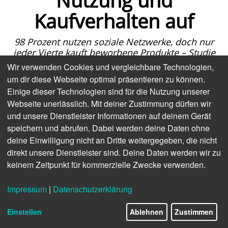
Nutzung und
Kaufverhalten auf
98 Prozent nutzen soziale Netzwerke, doch nur
jeder Vierte kauft beworbene Produkte – Studie
zeigt Herausforderungen für Werbetreibende
Wir verwenden Cookies und vergleichbare Technologien,
um dir diese Webseite optimal präsentieren zu können.
Soziale Medien sind allgegenwärtig, doch ihre
Einige dieser Technologien sind für die Nutzung unserer
Wirkung als Verkaufskanal wird oft überschätzt. Das
Webseite unerlässlich. Mit deiner Zustimmung dürfen wir
zeigt die
aktuelle Untersuchung „Zwischen Like und
und unsere Dienstleister Informationen auf deinem Gerät
Wirkung“
von IFH Media Analytics und Media Central,
speichern und abrufen. Dabei werden deine Daten ohne
für die 1000 Verbraucher befragt wurden. Während
deine Einwilligung nicht an Dritte weitergegeben, die nicht
praktisch alle Deutschen (98 Prozent) Social Media
direkt unsere Dienstleister sind. Deine Daten werden wir zu
nutzen, führt dies längst nicht automatisch zu
keinem Zeitpunkt für kommerzielle Zwecke verwenden.
Kaufentscheidungen.
Eskapismus statt Shopping: Was User
Impressum
|
Datenschutzerklärung
wirklich wollen
Einstellen
Ablehnen
Zustimmen
Die Deutschen nutzen soziale Netzwerke